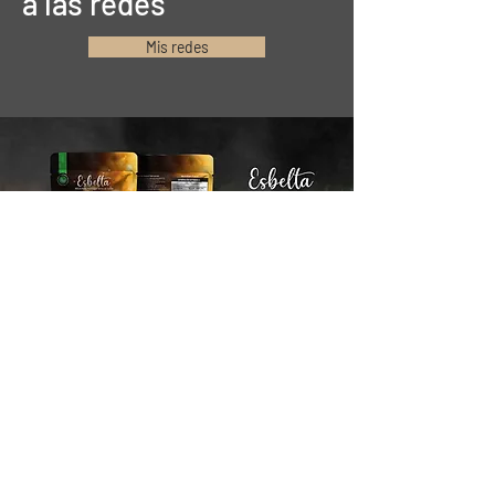
a las redes
Mis redes
Mantente conectado
Email*
Suscribirse