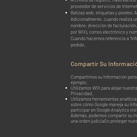
proveedor de servicios de Internet
Balizas web, etiquetas y píxeles: 
Adicionalmente, cuando realiza un
nombre, dirección de facturación,
por WIX), correo electrónico y nú
Cuando hacemos referencia a “Info
pedido.
Compartir Su Informaci
Compartimos su Información person
ejemplo:
Utilizamos WIX para alojar nuestr
Privacidad.
Utilizamos herramientas analítica
sobre cómo Google maneja su Info
participar en Google Analytics vis
Además, podemos compartir su Info
una orden judicial) o proteger nue