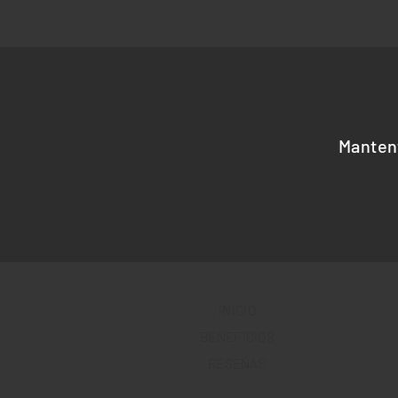
Manten
INICIO
BENEFICIOS
RESEÑAS