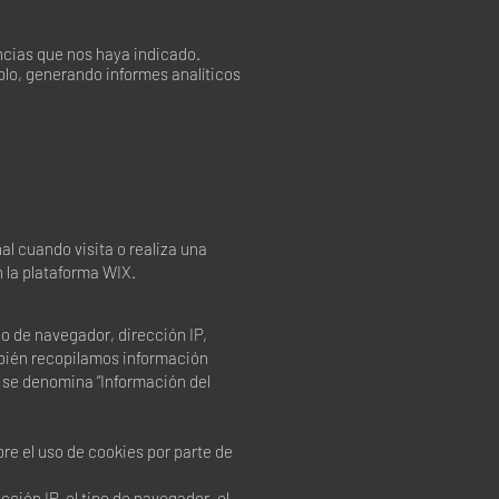
ncias que nos haya indicado.
mplo, generando informes analíticos
l cuando visita o realiza una
en la plataforma WIX.
po de navegador, dirección IP,
ambién recopilamos información
n se denomina “Información del
e el uso de cookies por parte de
ción IP, el tipo de navegador, el