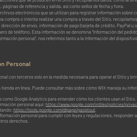
, páginas de referencia y salida, así como sellos de fecha y hora.
Archivos electrónicos que se utilizan para registrar información sobre c
a compra o intenta realizar una compra a través del Sitio, recopilamo
 dirección de envío, información de pago (tarjeta de crédito, PayPal 
mero de teléfono. Esta información se denomina “Información del pedido
rmación personal”, nos referimos tanto a la Información del dispositiv
ón Personal
al con terceros solo en la medida necesaria para operar el Sitio y brin
a tienda en línea. Puede consultar más sobre cómo WIX maneja su Infor
s como Google Analytics para entender cómo los clientes usan el Siti
rmación personal aquí:
https://www.google.com/intl/es/policies/privac
itando:
https://tools.google.com/dlpage/gaoptout
.
rmación personal para cumplir con leyes y regulaciones, responder a u
stros derechos.