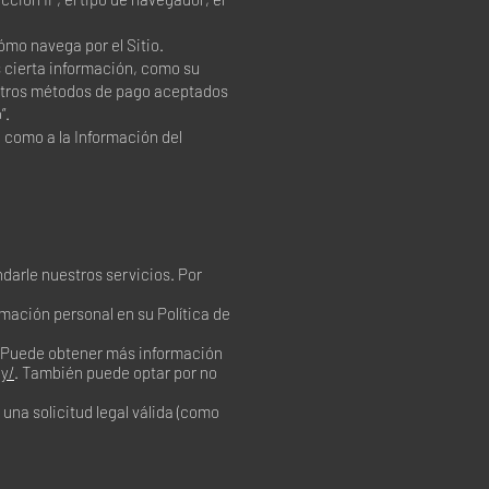
ómo navega por el Sitio.
s cierta información, como su
u otros métodos de pago aceptados
”.
o como a la Información del
darle nuestros servicios. Por
mación personal en su Política de
o. Puede obtener más información
y/
. También puede optar por no
na solicitud legal válida (como