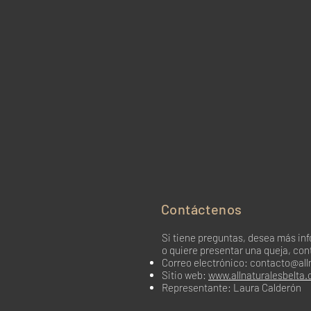
Contáctenos
Si tiene preguntas, desea más in
o quiere presentar una queja, con
Correo electrónico:
contacto@all
Sitio web:
www.allnaturalesbelta
Representante: Laura Calderón