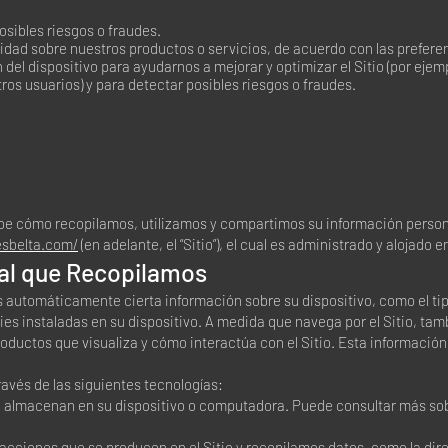
osibles riesgos o fraudes.
idad sobre nuestros productos o servicios, de acuerdo con las prefere
del dispositivo para ayudarnos a mejorar y optimizar el Sitio (por eje
os usuarios) y para detectar posibles riesgos o fraudes.
ibe cómo recopilamos, utilizamos y compartimos su información persona
esbelta.com/
(en adelante, el “Sitio”), el cual es administrado y alojado 
al que Recopilamos
os automáticamente cierta información sobre su dispositivo, como el ti
kies instaladas en su dispositivo. A medida que navega por el Sitio, t
productos que visualiza y cómo interactúa con el Sitio. Esta informació
avés de las siguientes tecnologías:
 almacenan en su dispositivo o computadora. Puede consultar más sobr
cciones que se producen en el Sitio y recopilamos datos, como la direc