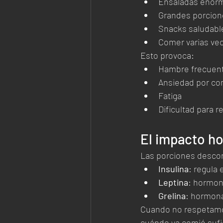
Ensaladas enor
Grandes porcion
Snacks saludabl
Comer varias vec
Esto provoca:
Hambre frecuen
Ansiedad por co
Fatiga
Dificultad para r
El impacto ho
Las porciones desco
Insulina
: regula
Leptina
: hormon
Grelina
: hormon
Cuando no respetamos
cuándo ya comió sufi