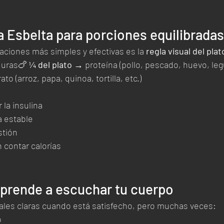
a Esbelta para porciones equilibradas
ciones más simples y efectivas es la 
regla visual del plat
uras🍗 
¼ del plato
 → proteína (pollo, pescado, huevo, le
to (arroz, papa, quinoa, tortilla, etc.)
 la insulina
a estable
stión
 contar calorías
aprende a escuchar tu cuerpo
les claras cuando está satisfecho, pero muchas veces:
o