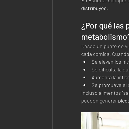
En Esbelta, siempre 
distribuyes.
¿Por qué las 
metabolismo
Desde un punto de vis
cada comida. Cuando 
Se elevan los niv
Se dificulta la 
Aumenta la infl
Se promueve el 
Incluso alimentos “sa
pueden generar 
pico