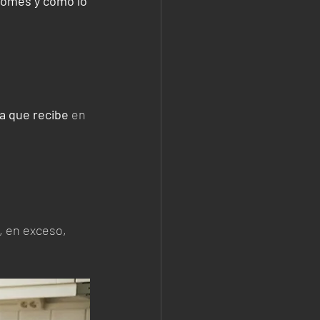
comes y cómo lo 
 
a que recibe
 en 
, en exceso, 