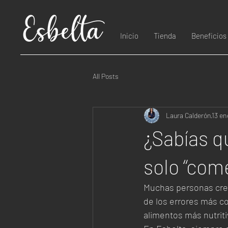
Inicio
Tienda
Beneficios
All Posts
Laura Calderón
13 en
¿Sabías q
solo “com
Muchas personas cree
de los errores más 
alimentos más nutrit