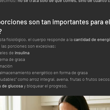
decimos: 
no se trata solo de qué comes, sino de cuánto 
porciones son tan importantes para el
?
ta fisiológico, el cuerpo responde a la 
cantidad de energí
las porciones son excesivas:
eles de 
insulina
quema de grasa
amación
almacenamiento energético en forma de grasa
ludables” como arroz integral, avena, frutas o frutos secos
s de glucosa
 y bloquear el progreso.