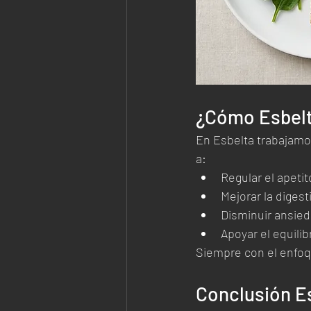
¿Cómo Esbelt
En Esbelta trabajamo
a:
Regular el apetit
Mejorar la digest
Disminuir ansie
Apoyar el equili
Siempre con el enfoq
Conclusión E