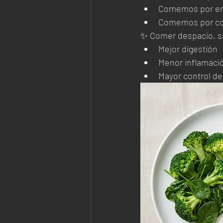
Comemos por e
Comemos por c
✨ Comer despacio, si
Mejor digestión
Menor inflamaci
Mayor control de