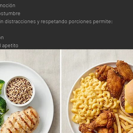
moción
ostumbre
n distracciones y respetando porciones permite:
ón
l apetito