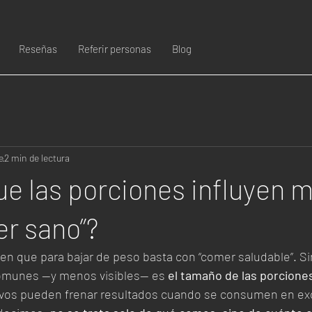
Reseñas
Referir personas
Blog
e
2 min de lectura
ue las porciones influyen 
er sano”?
n que para bajar de peso basta con “comer saludable”. S
comunes —y menos visibles— es 
el tamaño de las porcione
ivos pueden frenar resultados cuando se consumen en ex