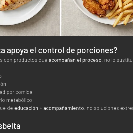
a apoya el control de porciones?
s con productos que 
acompañan el proceso
, no lo susti
o
ión
dad por comida
brio metabólico
ue de 
educación + acompañamiento
, no soluciones extr
sbelta