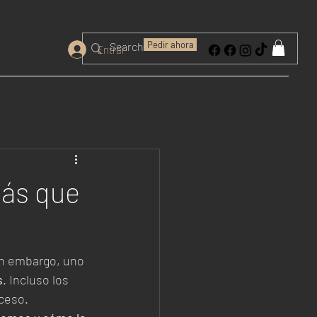
Pedir ahora
Entrar
más que
in embargo, uno 
s
. Incluso los 
ceso.