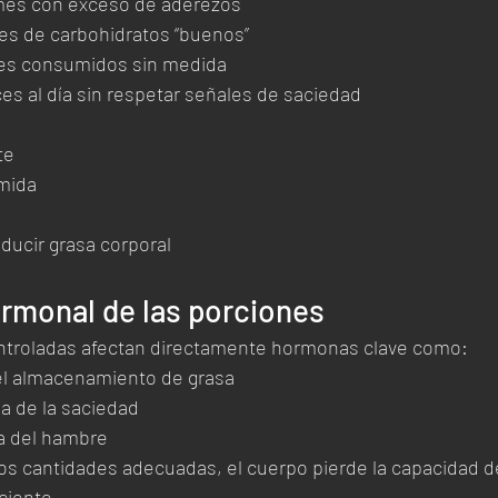
mes con exceso de aderezos
es de carbohidratos “buenos”
es consumidos sin medida
es al día sin respetar señales de saciedad
te
mida
educir grasa corporal
rmonal de las porciones
ntroladas afectan directamente hormonas clave como:
 el almacenamiento de grasa
a de la saciedad
a del hambre
 cantidades adecuadas, el cuerpo pierde la capacidad d
ciente.