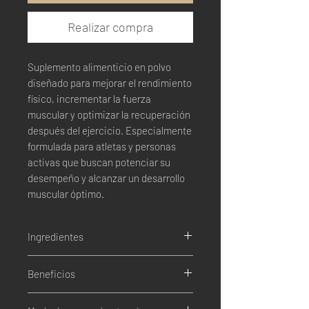
Realizar compra
Suplemento alimenticio en polvo
diseñado para mejorar el rendimiento
físico, incrementar la fuerza
muscular y optimizar la recuperación
después del ejercicio. Especialmente
formulada para atletas y personas
activas que buscan potenciar su
desempeño y alcanzar un desarrollo
muscular óptimo.
Ingredientes
Creatina Monohidratada 100% pura.
Beneficios
Mejora el rendimiento físico