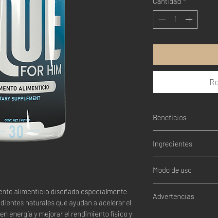
Cantidad
*
Re
Beneficios
Acelera el metabo
Ingredientes
Suprime el apetito
Ayuda a la definic
Forskolin
Transforma la gras
Modo de uso
Extracto de Acai
Reduce el cansanci
Café Verde
Aumenta el gasto d
Tomar
1 cápsula
po
ento alimenticio diseñado especialmente
Cetona de Frambue
Advertencias
Amortigua los cam
dientes naturales que ayudan a acelerar el
Aumenta el impuls
en energía y mejorar el rendimiento físico y
No exceda la dosis