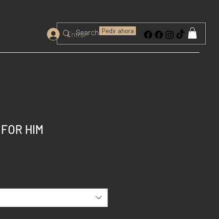
Pedir ahora
Entrar
 FOR HIM
io