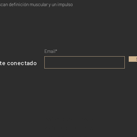
scan definición muscular y un impulso
No consumir durant
Consulte a su médi
condición médica o 
Mantener fuera del 
Almacenar en un lug
solar directa.
Email*
te conectado
ENVÍO Y DEVOLUCIONES
POLÍTICA DE LA TIENDA