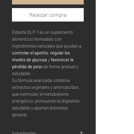
Realizar compra
Esbelta GLP-1 es un suplemento
alimenticio formulado con
ingredientes naturales que ayudan a
controlar el apetito
,
regular los
niveles de glucosa
y
favorecer la
pérdida de peso
de forma gradual y
saludable.
Su fórmula avanzada combina
extractos vegetales y aminoácidos
que estimulan el metabolismo
energético, promueven la digestión
saludable y aportan bienestar
general.
Ingredientes