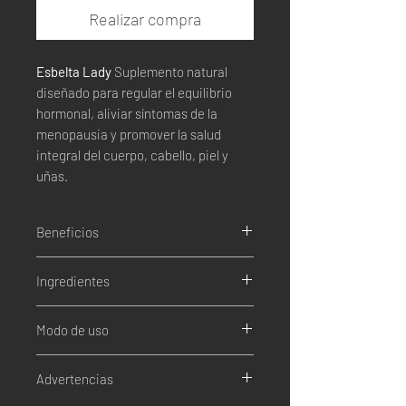
Realizar compra
Esbelta Lady
Suplemento natural
diseñado para regular el equilibrio
hormonal, aliviar síntomas de la
menopausia y promover la salud
integral del cuerpo, cabello, piel y
uñas.
Beneficios
Regula síntomas de la menopausia.
Ingredientes
Normaliza ciclos menstruales y
ajusta niveles de estrógenos.
Aguaje
Equilibra progesterona y controla la
Modo de uso
Maca Roja Peruana
hormona del apetito.
Glycine Max
Mejora la función metabólica y la
Extracto de Hoja de Lechuga
Advertencias
salud de la tiroides.
Extracto de Flor de Tilo
Promueve cabello, uñas y piel sanas.