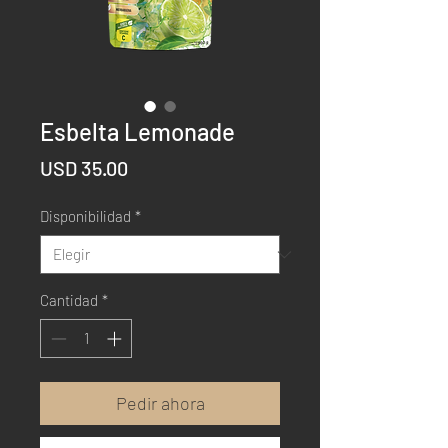
Esbelta Lemonade
Precio
USD 35.00
Disponibilidad
*
Cantidad
*
Pedir ahora