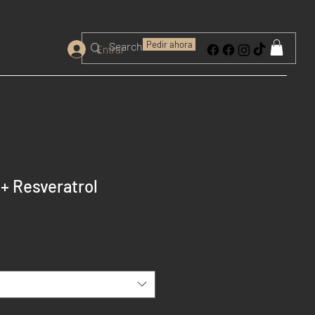
Pedir ahora
Entrar
+ Resveratrol
io