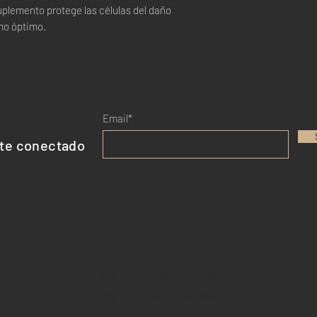
uplemento protege las células del daño
ingredientes.
Este producto no 
mo óptimo.
Su consumo es resp
Mantener fuera del 
Almacenar en un lu
Email*
te conectado
ENVÍO Y DEVOLUCIONES
POLÍTICA DE LA TIENDA