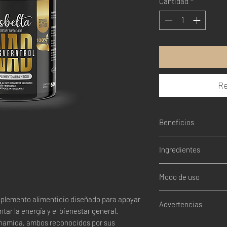
Cantidad
*
Re
Beneficios
Promueve el enveje
Ingredientes
Mejora la energía y 
Potente efecto ant
Resveratrol: 390 mg
Favorece la salud c
Modo de uso
Nicotinamida (NAD
Apoya el metabolis
100 mg por porción 
Tomar 2 Capsulas 2
uplemento alimenticio diseñado para apoyar
Dióxido de Silicio
Advertencias
ar la energía y el bienestar general.
inamida, ambos reconocidos por sus
No consumir si es h