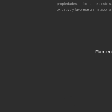
propiedades antioxidantes, este s
oxidativo y favorece un metabolis
Manten
INICIO
BENEFICIOS