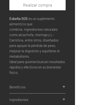
Realizar compra
Esbelta SOS
es un suplemento
alimenticio que
combina ingredientes naturales
como alcachofa, moringa y L-
Carnitina, entre otros, diseñados
para apoyar la pérdida de peso,
mejorar la digestión y equilibrar el
metabolismo.
Ideal para quienes buscan resultados
rápidos y efectivos en su bienestar
físico.
Beneficios
Controla la ansiedad.
Ingredientes
Acelera el metabolismo.