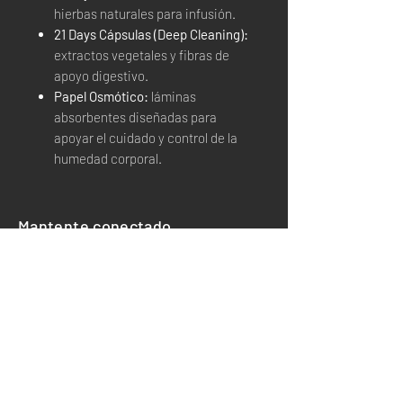
hierbas naturales para infusión.
21 Days Cápsulas (Deep Cleaning):
extractos vegetales y fibras de
apoyo digestivo.
Papel Osmótico:
láminas
absorbentes diseñadas para
apoyar el cuidado y control de la
humedad corporal.
Mantente conectado
Email*
Suscribirse