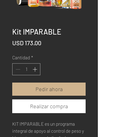
Kit IMPARABLE
Precio
USD 173.00
Cantidad
*
Pedir ahora
Realizar compra
KIT IMPARABLE es un programa
integral de apoyo al control de peso y