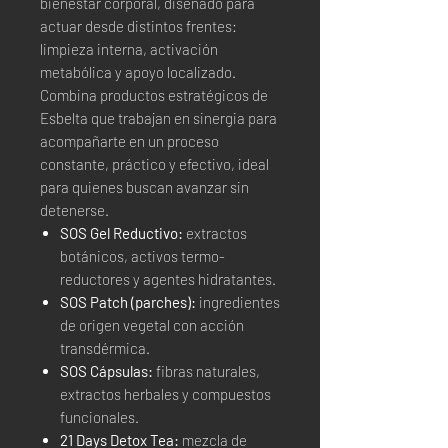
bienestar corporal, diseñado para
actuar desde distintos frentes:
limpieza interna, activación
metabólica y apoyo localizado.
Combina productos estratégicos de
Esbelta que trabajan en sinergia para
acompañarte en un proceso
constante, práctico y efectivo, ideal
para quienes buscan avanzar sin
detenerse.
SOS Gel Reductivo:
extractos
botánicos, activos termo-
reductores y agentes hidratantes.
SOS Patch (parches):
ingredientes
de origen vegetal con acción
transdérmica.
SOS Cápsulas:
fibras naturales,
extractos herbales y compuestos
funcionales.
21 Days Detox Tea:
mezcla de