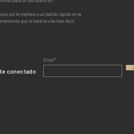
ómodo para un uso diario sin
oso por la mañana o un batido rápido en la
erramienta que te hará la vida más fácil.
Email*
te conectado
ENVÍO Y DEVOLUCIONES