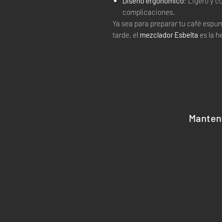
Diseño ergonómico
: Ligero y c
complicaciones.
Ya sea para preparar tu café espum
tarde, el
mezclador Esbelta
es la h
Manten
INICIO