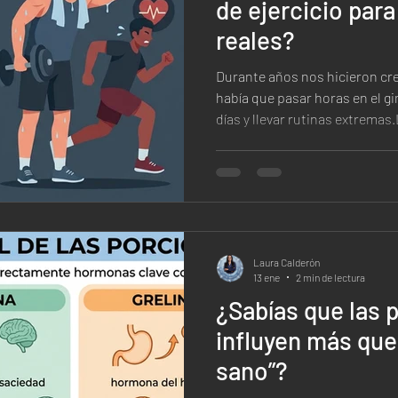
de ejercicio par
reales?
Durante años nos hicieron cre
había que pasar horas en el g
días y llevar rutinas extremas.La realidad es muy distin
mucho más sostenible. La verda
pérdida de peso El cuerpo hu
constancia que a la intensidad excesiva. Estudios en
fisiología del ejercicio y me
20 a 30 minutos diarios de actividad físi
para: Activar la quema
Laura Calderón
13 ene
2 min de lectura
¿Sabías que las 
influyen más que
sano”?