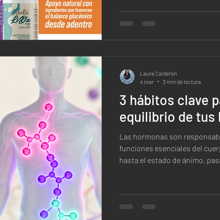
natural.
Laura Calderón
4 mar
3 min de lectura
3 hábitos clave p
equilibrio de tu
Las hormonas son responsabl
funciones esenciales del cue
hasta el estado de ánimo, pas
de energía, estos mensajeros
fundamental en nuestra salud
equilibrio hormonal adecuado
acción, sino de una combinac
el funcionamiento natural del