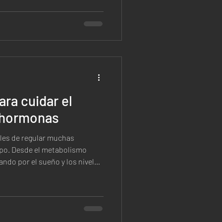
ara cuidar el
s hormonas
es de regular muchas
rpo. Desde el metabolismo
ando por el sueño y los niveles
 químicos juegan un papel
 general. Mantener un
 no depende de una sola
ión de hábitos que favorecen
 organismo. En este artículo