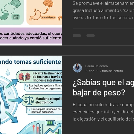
Se promueve el almacenamien
grasa Incluso alimentos “saludables” como arroz integral,
avena, frutas o frutos secos,
picos de glucosa y bloquear e
Laura Calderón
12 ene
2 min de lectura
¿Sabías que el a
bajar de peso?
El agua no solo hidrata: cum
esenciales que influyen direct
la digestión y el equilibrio del