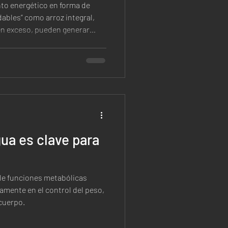
to energético en forma de
 en exceso, pueden generar
l progreso.
gua es clave para
ple funciones metabólicas
amente en el control del peso,
 cuerpo.