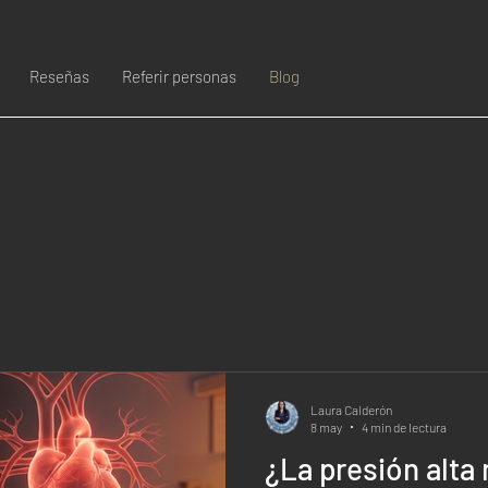
Reseñas
Referir personas
Blog
Laura Calderón
8 may
4 min de lectura
¿La presión alta 