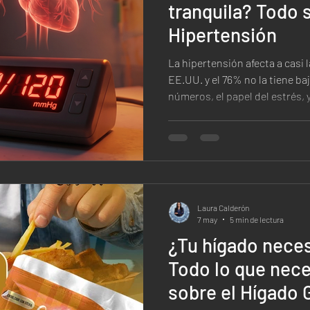
tranquila? Todo 
Hipertensión
La hipertensión afecta a casi 
EE.UU. y el 76% no la tiene ba
números, el papel del estrés,
cardiovascular de forma natur
Laura Calderón
7 may
5 min de lectura
¿Tu hígado neces
Todo lo que nece
sobre el Hígado 