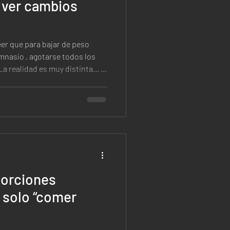
a ver cambios
er que para bajar de peso
imnasio , agotarse todos los
ta… y
d sobre el ejercicio y la
mano responde mejor a la
tabolismo han demostrado que
ca son suficientes
porciones
 solo “comer