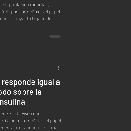
de la población mundial y
 4 etapas, las señales, el papel
 y cómo apoyar tu hígado de
 responde igual a
odo sobre la
Insulina
 en EE.UU. viven con
e. Conoce las señales, el papel
ienestar metabólico de forma