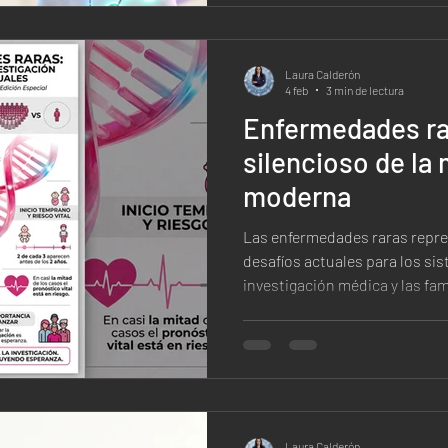
exploramos qué son las hormo
Laura Calderón
4 feb
3 min de lectura
Enfermedades rar
silencioso de la
moderna
Las enfermedades raras repr
desafíos actuales para los sis
investigación médica y las fam
Aunque se habla cada vez más 
desconocimiento, el diagnóstic
tratamientos siguen siendo u
existen alrededor de 7,000 en
mundo , y solo una pequeña p
terapéuticas efectivas. Más al
Laura Calderón