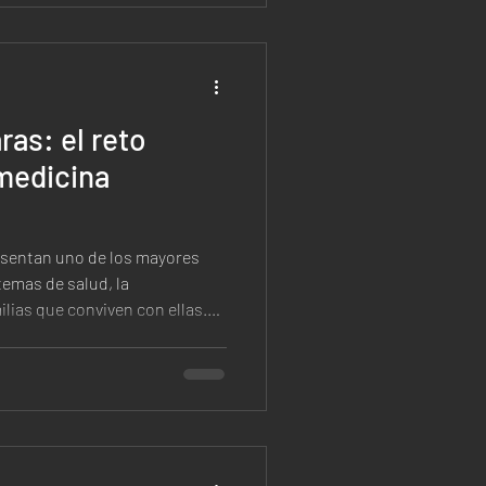
nas y tres práctic
as: el reto
 medicina
esentan uno de los mayores
temas de salud, la
ilias que conviven con ellas.
de este tema, el
o tardío y la falta de
na constante. Se estima que
fermedades raras en todo el
arte cuenta con opciones
lá de la complejidad m