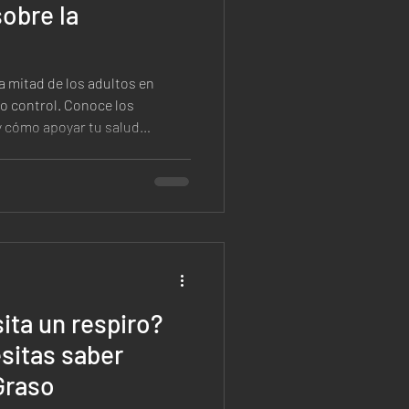
sobre la
la mitad de los adultos en
jo control. Conoce los
 y cómo apoyar tu salud
al.
ita un respiro?
sitas saber
Graso