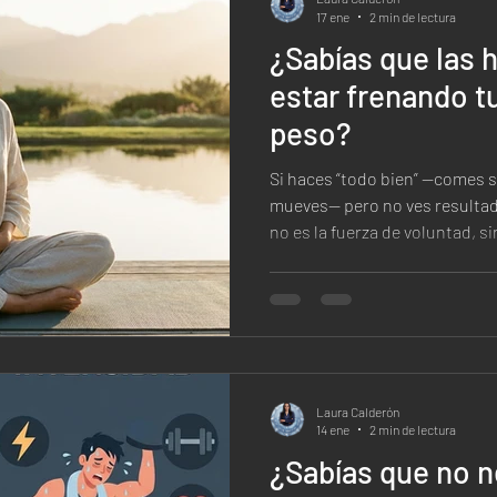
17 ene
2 min de lectura
¿Sabías que las
estar frenando t
peso?
Si haces “todo bien” —comes s
mueves— pero no ves resulta
no es la fuerza de voluntad, s
Laura Calderón
14 ene
2 min de lectura
¿Sabías que no n