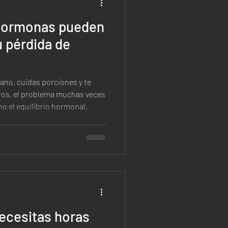
 hormonas pueden
u pérdida de
ano, cuidas porciones y te
dos, el problema muchas veces
ino el equilibrio hormonal.
ecesitas horas