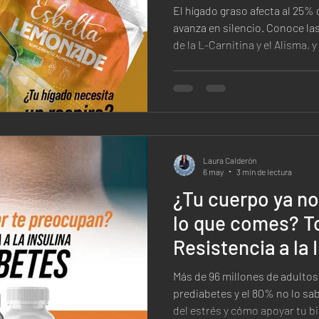
El hígado graso afecta al 25% 
avanza en silencio. Conoce las
de la L-Carnitina y el Alisma,
forma natural.
Laura Calderón
6 may
3 min de lectura
¿Tu cuerpo ya no
lo que comes? T
Resistencia a la 
Más de 96 millones de adultos
prediabetes y el 80% no lo sab
del estrés y cómo apoyar tu b