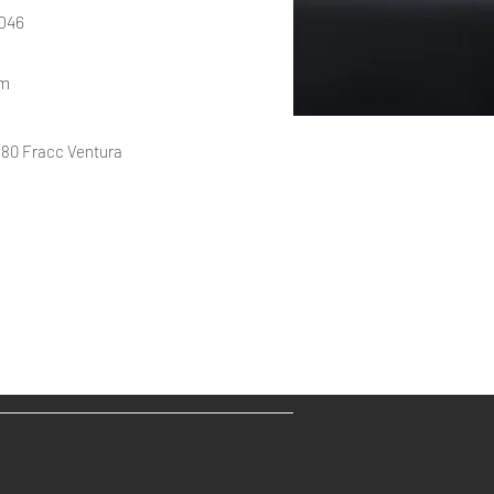
8046
om
880 Fracc Ventura