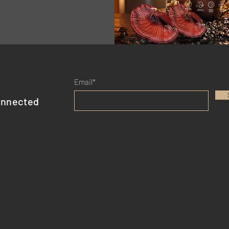
Email*
onnected
SHIPPING AND RETURNS
STORE POLICY
PAYMENT METHODS