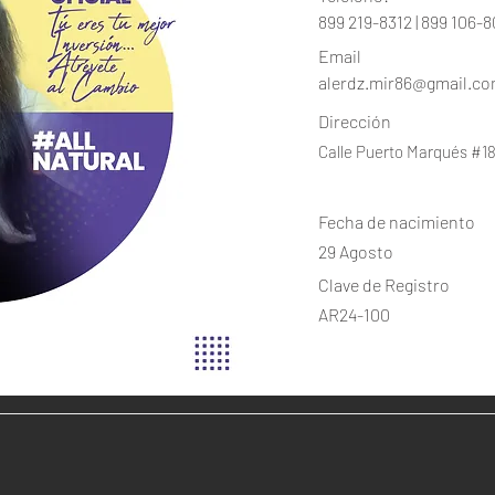
899 219-8312 | 899 106-
Email
alerdz.mir86@gmail.c
Dirección
Calle Puerto Marqués #1
Fecha de nacimiento
29 Agosto
Clave de Registro
AR24-100