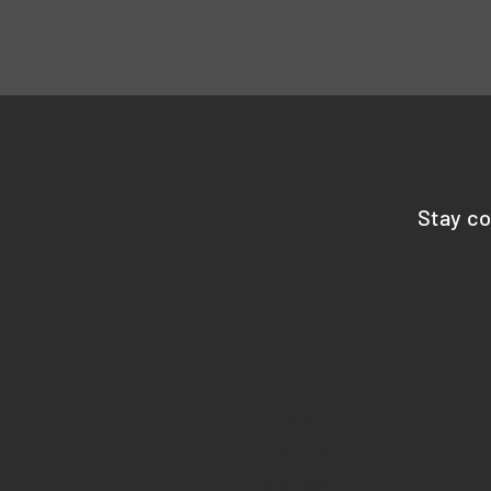
Stay c
START
BENEFITS
REVIEWS