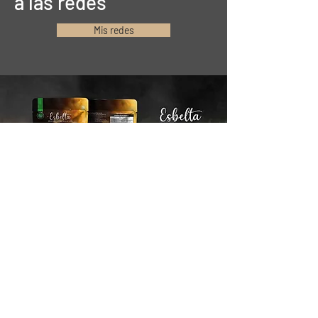
a las redes
Mis redes
Stay connected
Email*
Suscribirse