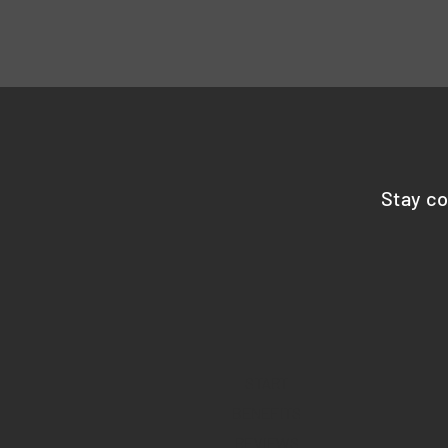
Stay c
START
BENEFITS
REVIEWS