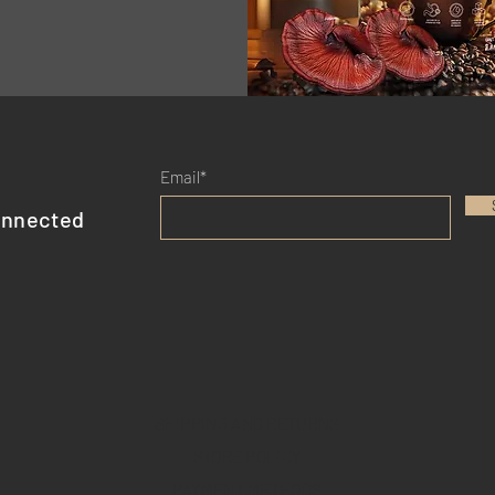
Email*
onnected
SHIPPING AND RETURNS
STORE POLICY
PAYMENT METHODS