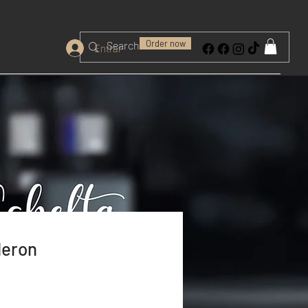
Order now
Entrar
deron
l