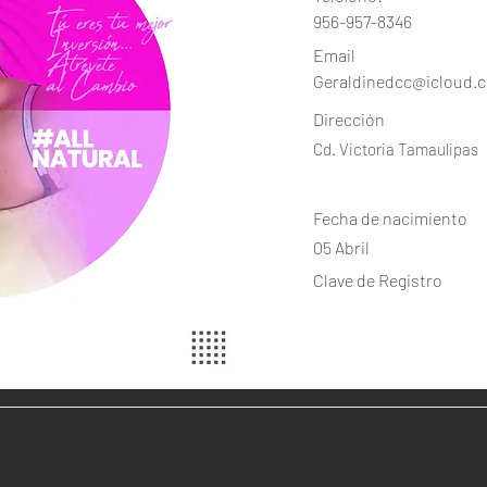
956-957-8346
Email
Geraldinedcc@icloud.
Dirección
Cd. Victoria Tamaulipas
Fecha de nacimiento
05 Abril
Clave de Registro