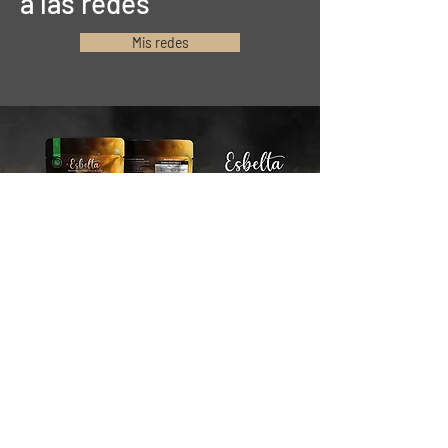
a las redes
Mis redes
Stay connected
Email*
Suscribirse