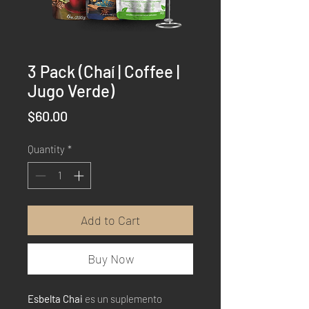
3 Pack (Chaí | Coffee |
Jugo Verde)
Price
$60.00
Quantity
*
Add to Cart
Buy Now
Esbelta Chai
es un suplemento