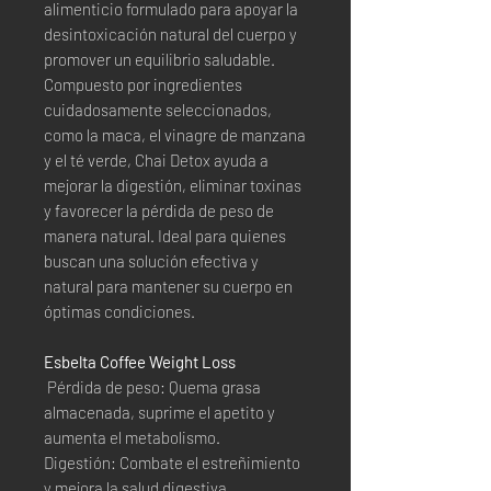
alimenticio formulado para apoyar la
desintoxicación natural del cuerpo y
promover un equilibrio saludable.
Compuesto por ingredientes
cuidadosamente seleccionados,
como la maca, el vinagre de manzana
y el té verde, Chai Detox ayuda a
mejorar la digestión, eliminar toxinas
y favorecer la pérdida de peso de
manera natural. Ideal para quienes
buscan una solución efectiva y
natural para mantener su cuerpo en
óptimas condiciones.
Esbelta Coffee Weight Loss
Pérdida de peso: Quema grasa
almacenada, suprime el apetito y
aumenta el metabolismo.
Digestión: Combate el estreñimiento
y mejora la salud digestiva.