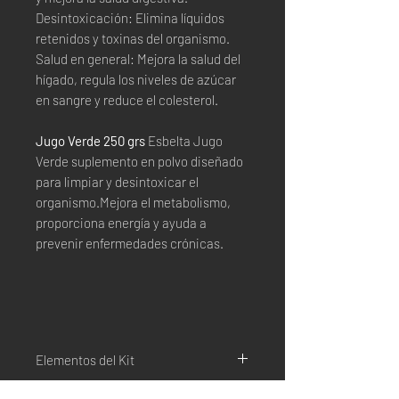
Desintoxicación: Elimina líquidos
retenidos y toxinas del organismo.
Salud en general: Mejora la salud del
hígado, regula los niveles de azúcar
en sangre y reduce el colesterol.
Jugo Verde 250 grs
Esbelta Jugo
Verde suplemento en polvo diseñado
para limpiar y desintoxicar el
organismo.Mejora el metabolismo,
proporciona energía y ayuda a
prevenir enfermedades crónicas.
Elementos del Kit
Contiene: 1 paquete de CHAÍ Esbelta