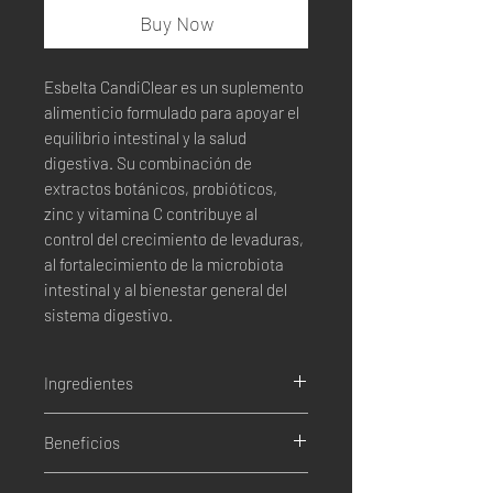
Buy Now
Esbelta CandiClear es un suplemento
alimenticio formulado para apoyar el
equilibrio intestinal y la salud
digestiva. Su combinación de
extractos botánicos, probióticos,
zinc y vitamina C contribuye al
control del crecimiento de levaduras,
al fortalecimiento de la microbiota
intestinal y al bienestar general del
sistema digestivo.
Ingredientes
Extracto de ajo (Allium sativum)
Beneficios
Extracto de orégano (Origanum
vulgare)
Apoya el equilibrio intestinal