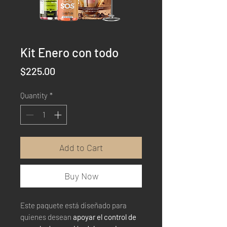
Kit Enero con todo
Price
$225.00
Quantity
*
Add to Cart
Buy Now
Este paquete está diseñado para
quienes desean
apoyar el control de