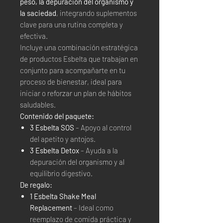
peso, la depuración del organismo y
la saciedad
, integrando suplementos
clave para una rutina completa y
efectiva.
Incluye una combinación estratégica
de productos Esbelta que trabajan en
conjunto para acompañarte en tu
proceso de bienestar, ideal para
iniciar o reforzar un plan de hábitos
saludables.
Contenido del paquete:
3 Esbelta SOS
– Apoyo al control
del apetito y antojos.
3 Esbelta Detox
– Ayuda a la
depuración del organismo y al
equilibrio digestivo.
De regalo:
1 Esbelta Shake Meal
Replacement
– Ideal como
reemplazo de comida práctica y