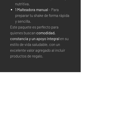
nutritiva.
1 Malteadora manual
– Para
preparar tu shake de forma rápida
y sencilla.
Este paquete es perfecto para
quienes buscan
comodidad,
constancia y un apoyo integral
en su
estilo de vida saludable, con un
excelente valor agregado al incluir
productos de regalo.
Stay connected
Email*
Suscribirse