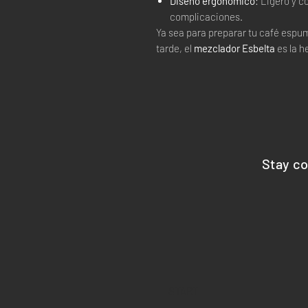
Diseño ergonómico
: Ligero y c
complicaciones.
Ya sea para preparar tu café espum
tarde, el
mezclador Esbelta
es la h
Stay c
START