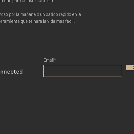
ómodo para un uso diario sin
oso por la mañana o un batido rápido en la
erramienta que te hará la vida más fácil.
Email*
onnected
SHIPPING AND RETURNS