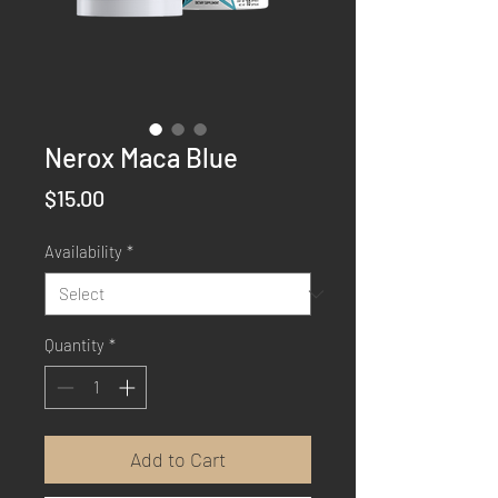
Nerox Maca Blue
Price
$15.00
Availability
*
Quantity
*
Add to Cart