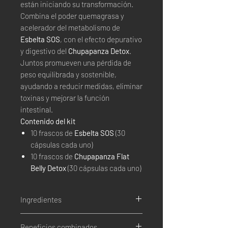
están iniciando su transformación.
Combina el poder quemagrasa y
acelerador del metabolismo de
Esbelta SOS
, con el efecto depurativo
y digestivo del
Chupapanza Detox
.
Juntos promueven una pérdida de
peso equilibrada y sostenible,
ayudando a reducir medidas, eliminar
toxinas y mejorar la función
intestinal.
Contenido del kit
10 frascos de
Esbelta SOS
(30
cápsulas cada uno)
10 frascos de
Chupapanza Flat
Belly Detox
(30 cápsulas cada uno)
Ingredientes
SOS:
Beneficios combinados