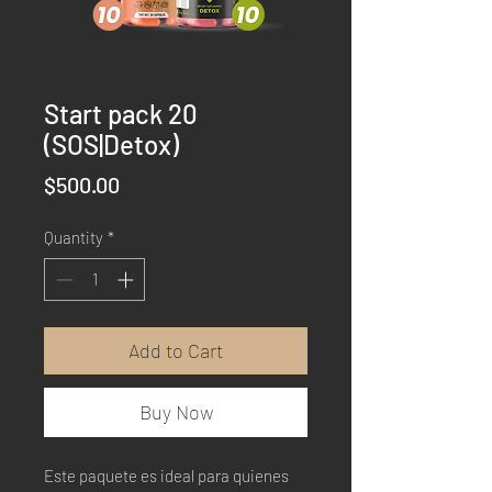
Start pack 20
(SOS|Detox)
Price
$500.00
Quantity
*
Add to Cart
Buy Now
Este paquete es ideal para quienes