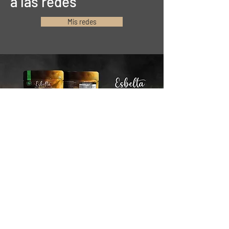
a las redes
Mis redes
Mantente conectado
Email*
Suscribirse