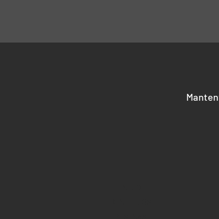
Manten
INICIO
BENEFICIOS
RESEÑAS