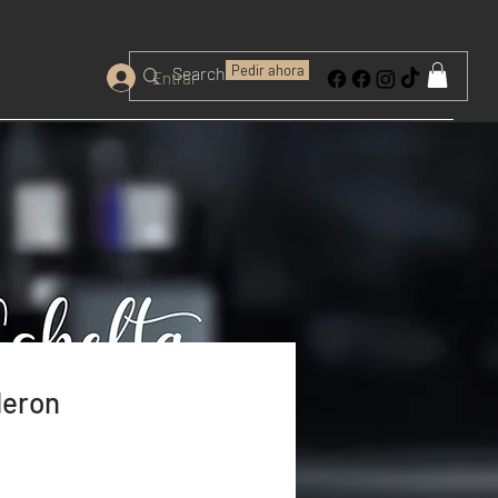
Pedir ahora
Entrar
deron
l