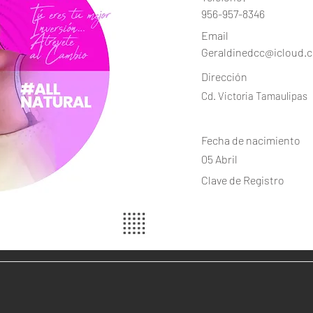
956-957-8346
Email
Geraldinedcc@icloud.
Dirección
Cd. Victoria Tamaulipas
Fecha de nacimiento
05 Abril
Clave de Registro