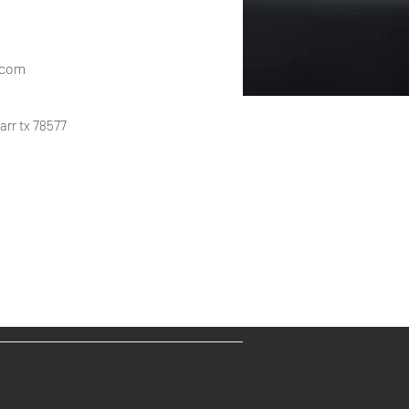
.com
arr tx 78577