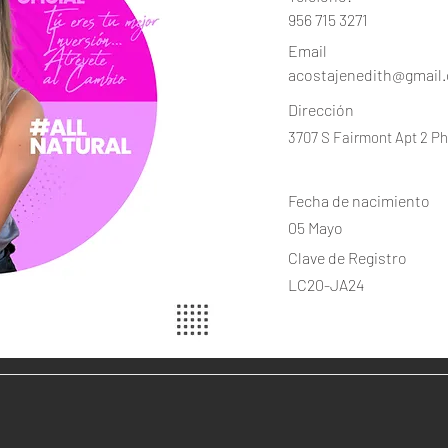
956 715 3271
Email
acostajenedith@gmail
Dirección
3707 S Fairmont Apt 2 Ph
Fecha de nacimiento
05 Mayo
Clave de Registro
LC20-JA24