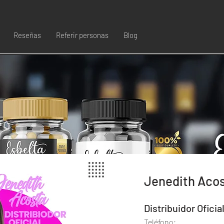
Reseñas
Referir personas
Blog
Jenedith Aco
Distribuidor Oficia
Teléfono: