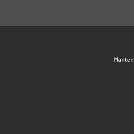
Manten
INICIO
BENEFICIOS
RESEÑAS