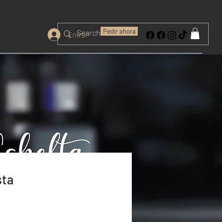
Pedir ahora
Entrar
sta
l