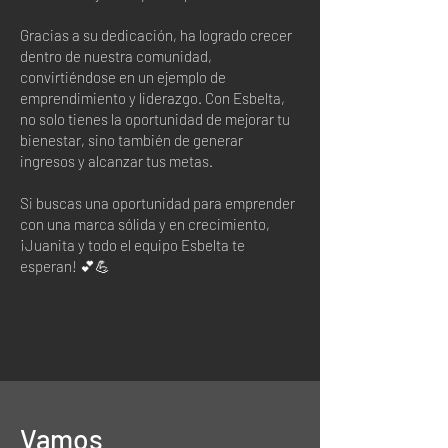
Gracias a su dedicación, ha logrado crecer
dentro de nuestra comunidad,
convirtiéndose en un ejemplo de
emprendimiento y liderazgo. Con Esbelta,
no solo tienes la oportunidad de mejorar tu
bienestar, sino también de generar
ingresos y alcanzar tus metas.
Si buscas una oportunidad para emprender
con una marca sólida y en crecimiento,
¡Juanita y todo el equipo Esbelta te
esperan! 💕💪
Vamos