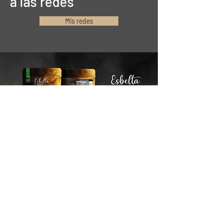
a las redes
Mis redes
Mantente conectado
Email*
Suscribirse