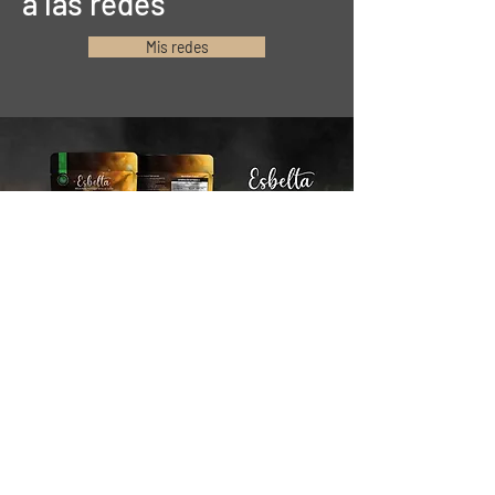
a las redes
Mis redes
Mantente conectado
Email*
Suscribirse