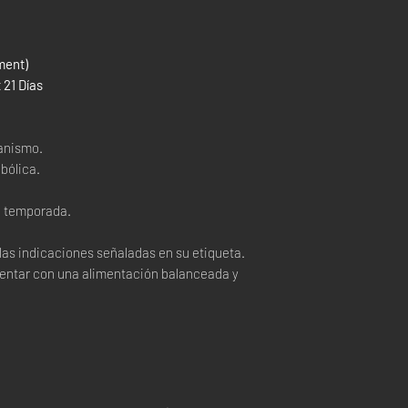
ment)
 21 Días
ganismo.
bólica.
de temporada.
las indicaciones señaladas en su etiqueta.
entar con una alimentación balanceada y