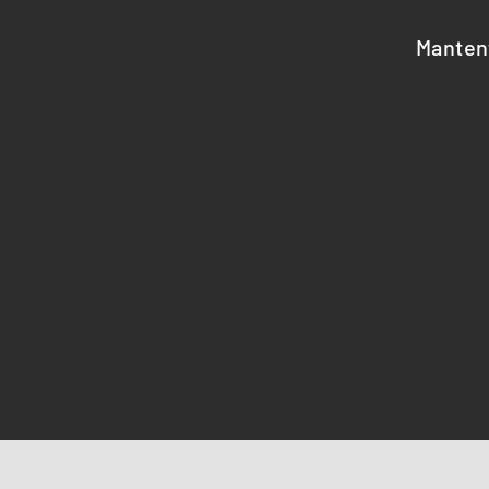
Manten
INICIO
BENEFICIOS
RESEÑAS