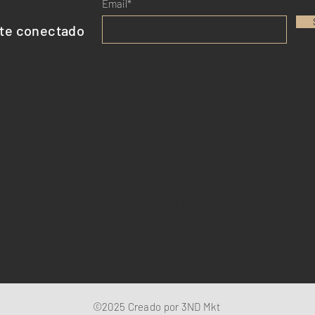
Email*
te conectado
ENVÍO Y DEVOLUCIONES
POLÍTICA DE LA TIENDA
MÉTODOS DE PAGO
FAQ
©2025 Creado por 3ND Mkt