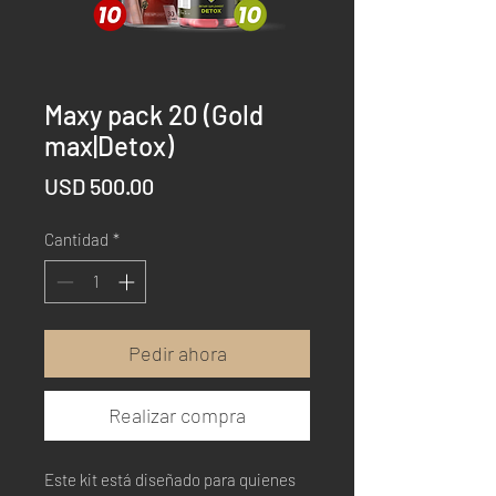
Maxy pack 20 (Gold
max|Detox)
Precio
USD 500.00
Cantidad
*
Pedir ahora
Realizar compra
Este kit está diseñado para quienes