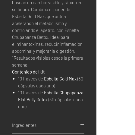
buscan un cambio visible y rápido en
su figura. Combina el poder de
Esbelta Gold Max, que actúa
acelerando el metabolismo y
controlando el apetito, con Esbelta
Chupapanza Detox, ideal para
eliminar toxinas, reducir inflamación
abdominal y mejorar la digestión.
¡Resultados visibles desde la primera
semana!
Contenido del kit
10 frascos de
Esbelta Gold Max
(30
cápsulas cada uno)
10 frascos de
Esbelta Chupapanza
Flat Belly Detox
(30 cápsulas cada
uno)
Ingredientes