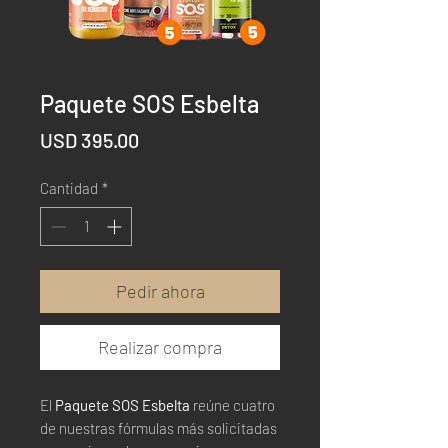
Paquete SOS Esbelta
Precio
USD 395.00
Cantidad
*
Pedir ahora
Realizar compra
El
Paquete SOS Esbelta
reúne cuatro
de nuestras fórmulas más solicitadas