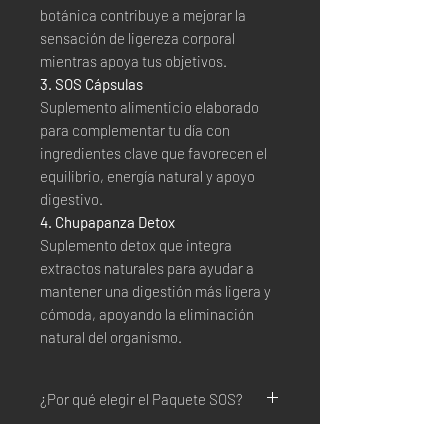
botánica contribuye a mejorar la
sensación de ligereza corporal
mientras apoya tus objetivos.
3. SOS Cápsulas
Suplemento alimenticio elaborado
para complementar tu día con
ingredientes clave que favorecen el
equilibrio, energía natural y apoyo
digestivo.
4. Chupapanza Detox
Suplemento detox que integra
extractos naturales para ayudar a
mantener una digestión más ligera y
cómoda, apoyando la eliminación
natural del organismo.
¿Por qué elegir el Paquete SOS?
Acompaña tus metas de bienestar de