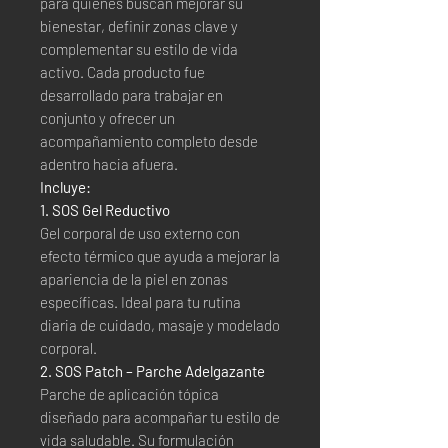
para quienes buscan mejorar su
bienestar, definir zonas clave y
complementar su estilo de vida
activo. Cada producto fue
desarrollado para trabajar en
conjunto y ofrecer un
acompañamiento completo desde
adentro hacia afuera.
Incluye:
1. SOS Gel Reductivo
Gel corporal de uso externo con
efecto térmico que ayuda a mejorar la
apariencia de la piel en zonas
específicas. Ideal para tu rutina
diaria de cuidado, masaje y modelado
corporal.
2. SOS Patch – Parche Adelgazante
Parche de aplicación tópica
diseñado para acompañar tu estilo de
vida saludable. Su formulación